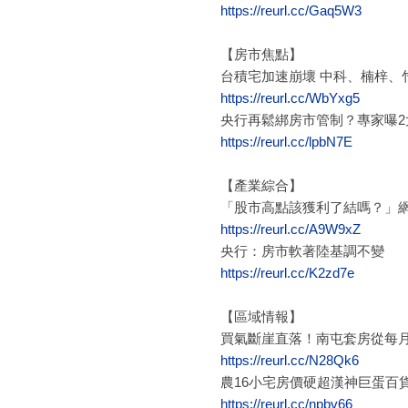
https://reurl.cc/Gaq5W3
【房市焦點】
台積宅加速崩壞 中科、楠梓、
https://reurl.cc/WbYxg5
央行再鬆綁房市管制？專家曝2
https://reurl.cc/lpbN7E
【產業綜合】
「股市高點該獲利了結嗎？」
https://reurl.cc/A9W9xZ
央行：房市軟著陸基調不變
https://reurl.cc/K2zd7e
【區域情報】
買氣斷崖直落！南屯套房從每月
https://reurl.cc/N28Qk6
農16小宅房價硬超漢神巨蛋百貨
https://reurl.cc/npbv66