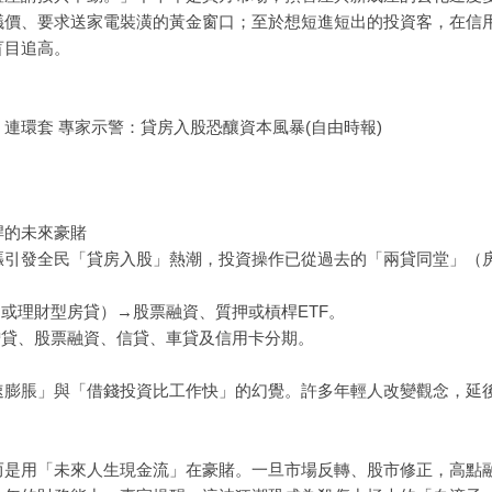
議價、要求送家電裝潢的黃金窗口；至於想短進短出的投資客，在信
盲目追高。
連環套 專家示警：貸房入股恐釀資本風暴(自由時報)
桿的未來豪賭
漲引發全民「貸房入股」熱潮，投資操作已從過去的「兩貸同堂」（
（或理財型房貸）→股票融資、質押或槓桿ETF。
增貸、股票融資、信貸、車貸及信用卡分期。
速膨脹」與「借錢投資比工作快」的幻覺。許多年輕人改變觀念，延
而是用「未來人生現金流」在豪賭。一旦市場反轉、股市修正，高點