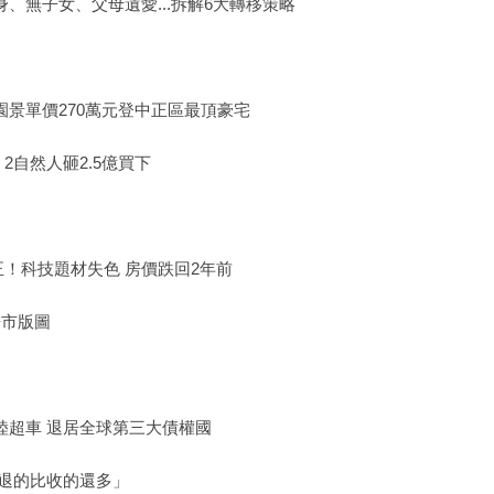
、無子女、父母遺愛...拆解6大轉移策略
園景單價270萬元登中正區最頂豪宅
自然人砸2.5億買下
！科技題材失色 房價跌回2年前
房市版圖
陸超車 退居全球第三大債權國
退的比收的還多」