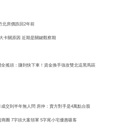
竹北房價跌回2年前
大卡關原因 近期是關鍵觀察期
網全搖頭：賺到快下車！資金換手強攻雙北這黑馬區
成交到半年無人問 房仲：賣方對手是4萬點台股
商圈 7字頭大案領軍 5字尾小宅優惠吸客