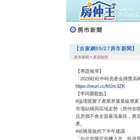
【吉家網05/27房市新聞】
房市新聞 >
產業動態
【專題報導】
「2026旺旺中時房產金牌獎高
https://reurl.cc/M2m3ZK
【李同榮觀點】
#論壇匯聚了產業界重量級專
市場結構與區域走勢（房仲全
且房價不會全面暴漲暴跌，將呈
產。
#給購屋族的下半年建議
「自住首購可危機入市，投資