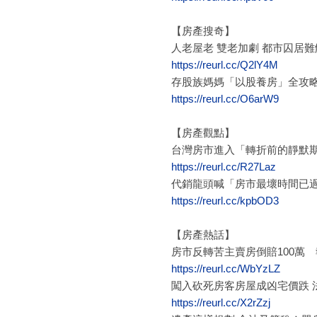
【房產搜奇】
人老屋老 雙老加劇 都市囚居難
https://reurl.cc/Q2lY4M
存股族媽媽「以股養房」全攻略
https://reurl.cc/O6arW9
【房產觀點】
台灣房市進入「轉折前的靜默
https://reurl.cc/R27Laz
代銷龍頭喊「房市最壞時間已過
https://reurl.cc/kpbOD3
【房產熱話】
房市反轉苦主賣房倒賠100萬
https://reurl.cc/WbYzLZ
闖入砍死房客房屋成凶宅價跌 
https://reurl.cc/X2rZzj