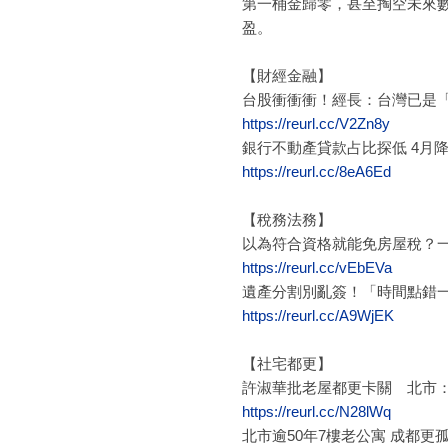
第一桶金歸零，甚至掏空未來
盈。
【財經金融】
台股衝衝衝！經長：台灣已是「
https://reurl.cc/V2Zn8y
銀行不動產貸款占比探低 4月降
https://reurl.cc/8eA6Ed
【稅務法務】
以為符合資格就能免房屋稅？
https://reurl.cc/vEbEVa
遺產分割別亂簽！「時間點錯
https://reurl.cc/A9WjEK
【社宅都更】
許淑華批老屋都更卡關 北市
https://reurl.cc/N28lWq
北市逾50年7樓老公寓 成都更