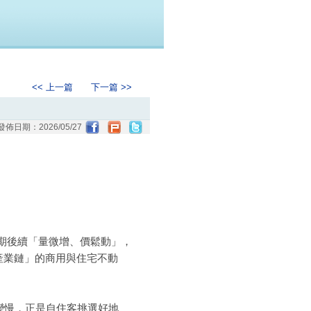
<< 上一篇
下一篇 >>
發佈日期：
2026/05/27
期後續「量微增、價鬆動」，
產業鏈」的商用與住宅不動
變慢，正是自住客挑選好地