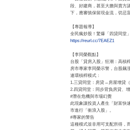
段、好建商，甚至大膽與賣方
下，應審慎保留現金流，切忌
【專題報導】
全民瘋炒股！驚爆「四貸同堂」
https://reurl.cc/7EAEZ1
【李同榮觀點】
台股「貸房入股」狂潮：高槓
房市專家李同榮示警，台股飆
連環槓桿模式：
1.三貸同堂：房貸→房屋增貸
2.四貸同堂：同步背負房貸、
#潛在危機與市場幻覺
此現象讓投資人產生「財富快
市進行「衝浪入股」。
#專家的警告
這種模式並非用可支配所得，