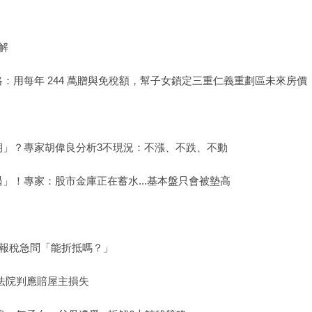
解
：用每年 244 萬贈與免稅額，幫子女鎖定三重仁義重劃區未來房價
期」？專家胡偉良分析3不現況：不漲、不跌、不動
」！專家：股市金庫正在蓄水...基本盤只會被墊高
 報稅急問「能折抵嗎？」
法院判應賠屋主損失