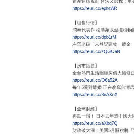
遺產這樣規劃 合法又節稅！單身
https://reurl.cc/epbzAR
【租售行情】
潤泰代表作 松濤苑以坐擁植物
https://reurl.cc/dpb1rM
左營老破「未登記建物」鍍金 2
https://reurl.cc/zQGOeN
【房市話題】
全台熱門生活圈爆房價大幅修正
https://reurl.cc/O6a52A
每年5萬對離婚 正在改寫台灣
https://reurl.cc/8eAXnX
【全球財經】
再跌一階！ 日本去年遭中國大
https://reurl.cc/aXbq7Q
財政破大洞！美國5月關稅將「