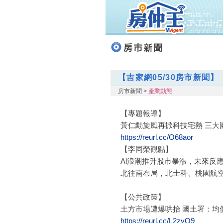
【吉家網05/30房市新聞】
房市新聞 >
產業動態
【專題報導】
黃仁勳旋風再掀科技宅熱 三大
https://reurl.cc/O68aor
【李同榮觀點】
Al浪潮推升股市暴漲，未來反
北往南布局，北士科、桃園航
【公共政策】
土方市場遭爆哄抬 國土署：均價
https://reurl.cc/L2zyO9