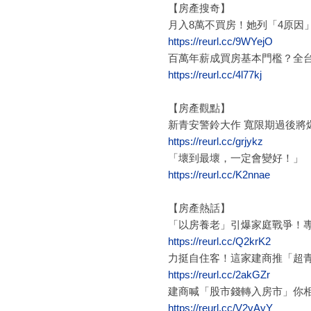
【房產搜奇】
月入8萬不買房！她列「4原因
https://reurl.cc/9WYejO
百萬年薪成買房基本門檻？全
https://reurl.cc/4l77kj
【房產觀點】
新青安警鈴大作 寬限期過後將
https://reurl.cc/grjykz
「壞到最壞，一定會變好！」
https://reurl.cc/K2nnae
【房產熱話】
「以房養老」引爆家庭戰爭！
https://reurl.cc/Q2krK2
力挺自住客！這家建商推「超青
https://reurl.cc/2akGZr
建商喊「股市錢轉入房市」你相
https://reurl.cc/V2vAyY