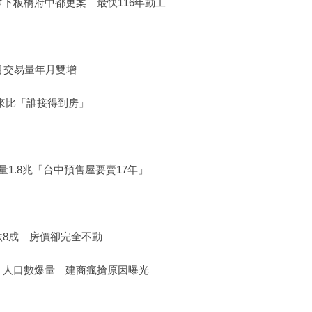
下板橋府中都更案 最快116年動工
月交易量年月雙增
來比「誰接得到房」
1.8兆「台中預售屋要賣17年」
8成 房價卻完全不動
」人口數爆量 建商瘋搶原因曝光