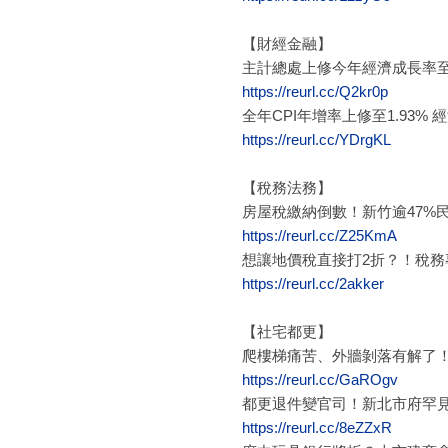
【財經金融】
主計總處上修今年經濟成長率至9
https://reurl.cc/Q2kr0p
全年CPI年增率上修至1.93%
https://reurl.cc/YDrgKL
【稅務法務】
房屋稅繳納倒數！新竹逾47%
https://reurl.cc/Z25KmA
想讓地價稅直接打2折？！稅務
https://reurl.cc/2akker
【社宅都更】
爬樓梯痛苦、外牆剝落有解了！
https://reurl.cc/GaROgv
都更退件變官司！新北市府罕見吞
https://reurl.cc/8eZZxR