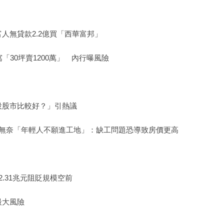
人無貸款2.2億買「西華富邦」
「30坪賣1200萬」 內行曝風險
投股市比較好？」引熱議
董無奈「年輕人不願進工地」：缺工問題恐導致房價更高
.31兆元阻貶規模空前
最大風險