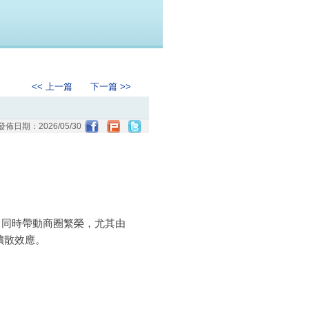
<< 上一篇
下一篇 >>
發佈日期：
2026/05/30
，同時帶動商圈繁榮，尤其由
擴散效應。