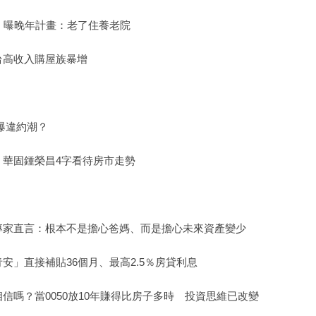
」曝晚年計畫：老了住養老院
台高收入購屋族暴增
爆違約潮？
 華固鍾榮昌4字看待房市走勢
專家直言：根本不是擔心爸媽、而是擔心未來資產變少
安」直接補貼36個月、最高2.5％房貸利息
信嗎？當0050放10年賺得比房子多時 投資思維已改變