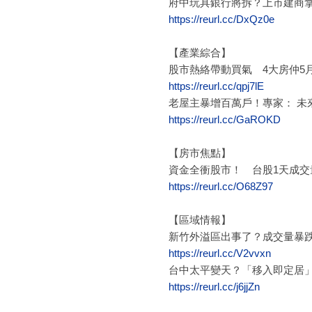
府中玩具銀行將拆？上市建商拿
https://reurl.cc/DxQz0e
【產業綜合】
股市熱絡帶動買氣 4大房仲5
https://reurl.cc/qpj7lE
老屋主暴增百萬戶！專家： 未
https://reurl.cc/GaROKD
【房市焦點】
資金全衝股市！ 台股1天成交量
https://reurl.cc/O68Z97
【區域情報】
新竹外溢區出事了？成交量暴跌
https://reurl.cc/V2vvxn
台中太平變天？「移入即定居
https://reurl.cc/j6jjZn