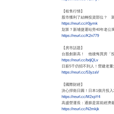
【租售行情】
股市獲利了結轉投資部位？ 富
https://reurl.cc/r0jymk
划算？新埔捷運站旁40年老公寓
https://reurl.cc/K2n779
【房市話題】
台股創新高！ 他後悔買房「
https://reurl.cc/bdjQLv
日薪5千仍招不到人！營建老
https://reurl.cc/53yzaV
【國際財經】
決心捍衛日圓！日本1個月投入2
https://reurl.cc/M2xpY4
高盛營運長：通膨是當前經濟
https://reurl.cc/N2mkjk