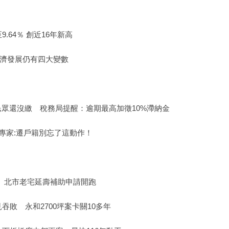
.64％ 創近16年新高
 經濟發展仍有四大變數
民眾還沒繳 稅務局提醒：逾期最高加徵10%滯納金
專家:遷戶籍別忘了這動作！
 北市老宅延壽補助申請開跑
敗 永和2700坪案卡關10多年