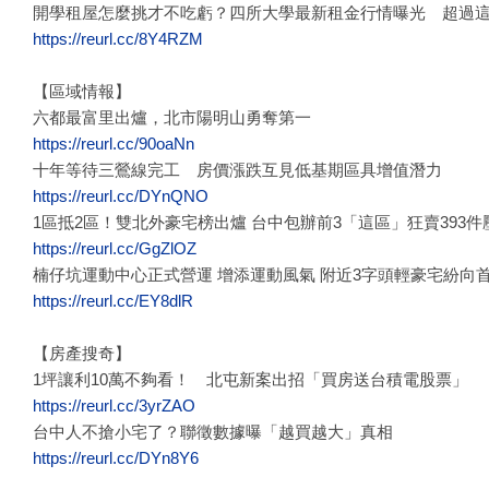
開學租屋怎麼挑才不吃虧？四所大學最新租金行情曝光 超過
https://reurl.cc/8Y4RZM
【區域情報】
六都最富里出爐，北市陽明山勇奪第一
https://reurl.cc/90oaNn
十年等待三鶯線完工 房價漲跌互見低基期區具增值潛力
https://reurl.cc/DYnQNO
1區抵2區！雙北外豪宅榜出爐 台中包辦前3「這區」狂賣393
https://reurl.cc/GgZlOZ
楠仔坑運動中心正式營運 增添運動風氣 附近3字頭輕豪宅紛向
https://reurl.cc/EY8dlR
【房產搜奇】
1坪讓利10萬不夠看！ 北屯新案出招「買房送台積電股票」
https://reurl.cc/3yrZAO
台中人不搶小宅了？聯徵數據曝「越買越大」真相
https://reurl.cc/DYn8Y6