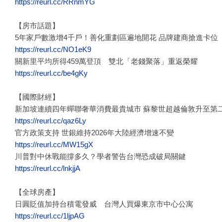
https://reurl.cc/RRnmYG
【房市話題】
5年家戶數激增4千戶！善化重劃區遍地開花 品牌建商搶進卡位
https://reurl.cc/NO1eK9
關新里平均所得459萬登頂 雙北「老錢聚落」重返榮耀
https://reurl.cc/be4gKy
【國際財經】
新加坡連續四年蟬聯奢華消費最貴城市 蘇黎世超越倫敦升至第
https://reurl.cc/qaz6Ly
官方政策支持 世銀維持2026年大陸經濟增速不變
https://reurl.cc/MW15gX
川普對中休戰能撐多久？學者警告台灣恐成破局關鍵
https://reurl.cc/lnkjjA
【全球房產】
日圓貶值加持台積電發威 台灣人買爆東京市中心公寓
https://reurl.cc/1ljpAG