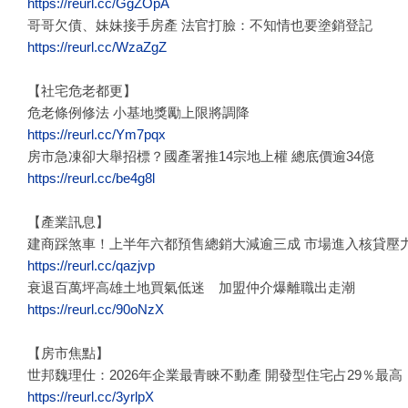
https://reurl.cc/GgZOpA
哥哥欠債、妹妹接手房產 法官打臉：不知情也要塗銷登記
https://reurl.cc/WzaZgZ
【社宅危老都更】
危老條例修法 小基地獎勵上限將調降
https://reurl.cc/Ym7pqx
房市急凍卻大舉招標？國產署推14宗地上權 總底價逾34億
https://reurl.cc/be4g8l
【產業訊息】
建商踩煞車！上半年六都預售總銷大減逾三成 市場進入核貸壓
https://reurl.cc/qazjvp
衰退百萬坪高雄土地買氣低迷 加盟仲介爆離職出走潮
https://reurl.cc/90oNzX
【房市焦點】
世邦魏理仕：2026年企業最青睞不動產 開發型住宅占29％最高
https://reurl.cc/3yrlpX