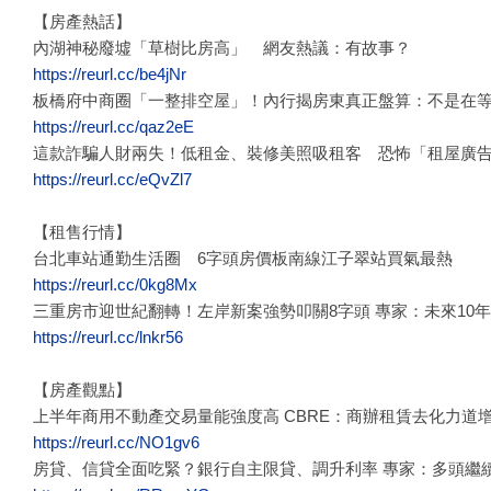
【房產熱話】
內湖神秘廢墟「草樹比房高」 網友熱議：有故事？
https://reurl.cc/be4jNr
板橋府中商圈「一整排空屋」！內行揭房東真正盤算：不是在
https://reurl.cc/qaz2eE
這款詐騙人財兩失！低租金、裝修美照吸租客 恐怖「租屋廣
https://reurl.cc/eQvZl7
【租售行情】
台北車站通勤生活圈 6字頭房價板南線江子翠站買氣最熱
https://reurl.cc/0kg8Mx
三重房市迎世紀翻轉！左岸新案強勢叩關8字頭 專家：未來10
https://reurl.cc/lnkr56
【房產觀點】
上半年商用不動產交易量能強度高 CBRE：商辦租賃去化力道
https://reurl.cc/NO1gv6
房貸、信貸全面吃緊？銀行自主限貸、調升利率 專家：多頭繼