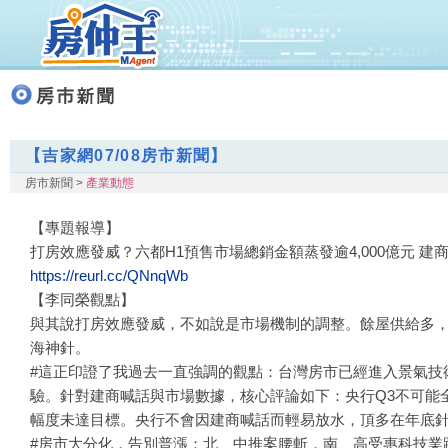
【吉家網07/08房市新聞】
房市新聞 >
產業動態
【專題報導】
打房效應發威？六都H1預售市場總銷金額蒸發逾4,000億元 建
https://reurl.cc/QNnqWb
【李同榮觀點】
與其說打房效應發威，不如說是市場機制的調整。餘屋供給多
海神針。
#這正印證了我過去一直強調的觀點：台灣房市已經進入景氣技
驗。針對建商喊話與市場數據，核心評論如下：央行Q3不可能全
幅度未達目標。央行不會因建商喊話而輕易放水，頂多在年底
#房市大分化，告別普漲：北、中推案腰斬，南、高受惠科技業