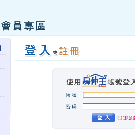
帳 號：
密 碼：
忘記帳號