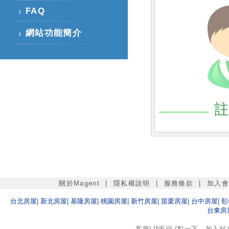
FAQ
網站功能簡介
關於Magent
|
隱私權說明
|
服務條款
|
加入
台北
房屋
|
新北
房屋
|
基隆
房屋
|
桃園
房屋
|
新竹
房屋
|
苗栗
房屋
|
台中
房屋
|
彰
台東
房
客服LINE@ (點一下，加入好