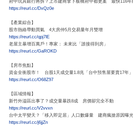
府中玩具銀行將拆？上市建商拿下板橋府中都更案 最快116年
https://reurl.cc/DxQz0e
【產業綜合】
股市熱絡帶動買氣 4大房仲5月交易量年月雙增
https://reurl.cc/qpj7lE
老屋主暴增百萬戶！專家： 未來比「誰接得到房」
https://reurl.cc/GaROKD
【房市焦點】
資金全衝股市！ 台股1天成交量1.8兆「台中預售屋要賣17年
https://reurl.cc/O68Z97
【區域情報】
新竹外溢區出事了？成交量暴跌8成 房價卻完全不動
https://reurl.cc/V2vvxn
台中太平變天？「移入即定居」人口數爆量 建商瘋搶原因曝
https://reurl.cc/j6jjZn