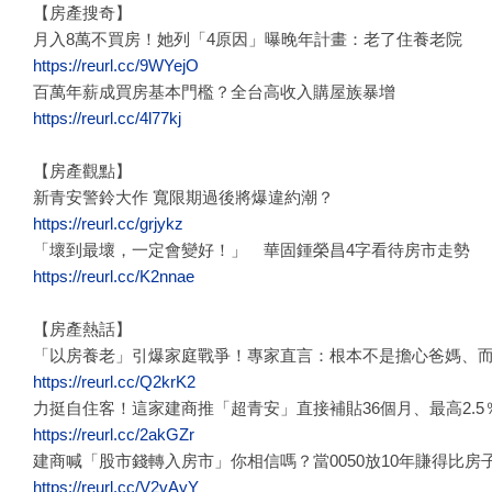
【房產搜奇】
月入8萬不買房！她列「4原因」曝晚年計畫：老了住養老院
https://reurl.cc/9WYejO
百萬年薪成買房基本門檻？全台高收入購屋族暴增
https://reurl.cc/4l77kj
【房產觀點】
新青安警鈴大作 寬限期過後將爆違約潮？
https://reurl.cc/grjykz
「壞到最壞，一定會變好！」 華固鍾榮昌4字看待房市走勢
https://reurl.cc/K2nnae
【房產熱話】
「以房養老」引爆家庭戰爭！專家直言：根本不是擔心爸媽、
https://reurl.cc/Q2krK2
力挺自住客！這家建商推「超青安」直接補貼36個月、最高2.5
https://reurl.cc/2akGZr
建商喊「股市錢轉入房市」你相信嗎？當0050放10年賺得比
https://reurl.cc/V2vAyY