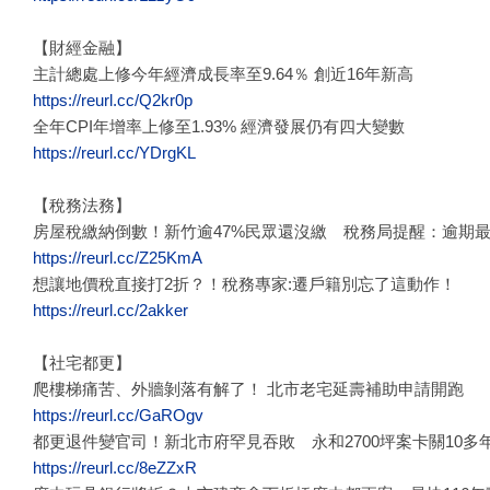
【財經金融】
主計總處上修今年經濟成長率至9.64％ 創近16年新高
https://reurl.cc/Q2kr0p
全年CPI年增率上修至1.93% 經濟發展仍有四大變數
https://reurl.cc/YDrgKL
【稅務法務】
房屋稅繳納倒數！新竹逾47%民眾還沒繳 稅務局提醒：逾期最
https://reurl.cc/Z25KmA
想讓地價稅直接打2折？！稅務專家:遷戶籍別忘了這動作！
https://reurl.cc/2akker
【社宅都更】
爬樓梯痛苦、外牆剝落有解了！ 北市老宅延壽補助申請開跑
https://reurl.cc/GaROgv
都更退件變官司！新北市府罕見吞敗 永和2700坪案卡關10多
https://reurl.cc/8eZZxR