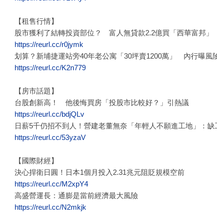
【租售行情】
股市獲利了結轉投資部位？ 富人無貸款2.2億買「西華富邦」
https://reurl.cc/r0jymk
划算？新埔捷運站旁40年老公寓「30坪賣1200萬」 內行曝風
https://reurl.cc/K2n779
【房市話題】
台股創新高！ 他後悔買房「投股市比較好？」引熱議
https://reurl.cc/bdjQLv
日薪5千仍招不到人！營建老董無奈「年輕人不願進工地」：缺
https://reurl.cc/53yzaV
【國際財經】
決心捍衛日圓！日本1個月投入2.31兆元阻貶規模空前
https://reurl.cc/M2xpY4
高盛營運長：通膨是當前經濟最大風險
https://reurl.cc/N2mkjk