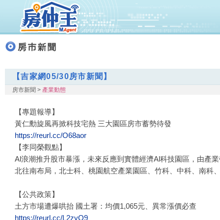
【吉家網05/30房市新聞】
房市新聞 >
產業動態
【專題報導】
黃仁勳旋風再掀科技宅熱 三大園區房市蓄勢待發
https://reurl.cc/O68aor
【李同榮觀點】
Al浪潮推升股市暴漲，未來反應到實體經濟Al科技園區，由產
北往南布局，北士科、桃園航空產業園區、竹科、中科、南科
【公共政策】
土方市場遭爆哄抬 國土署：均價1,065元、異常漲價必查
https://reurl.cc/L2zyO9