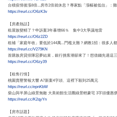
台積疫情後漲8倍...房市2倍就休息？專家點「漲幅被低估」：雞
https://reurl.cc/O6zK3v
【房產熱話】
租屋族變精了？申訴案3年暴增66％ 集中3大爭議地雷
https://reurl.cc/O6z2ZD
租補「家庭年收」要低於144萬...門檻太難？網教1招：很多人
https://reurl.cc/V279KN
首購族房貸排隊惡夢結束，銀行挑客潮卻來了！想借錢先過這
https://reurl.cc/O6zy39
【租售行情】
桃園賣壓警報大響 A7新案4字頭、這裡下殺到25萬元
https://reurl.cc/epnKbW
柴山與半屏山綠景無敵 大美術館生活圈綠景輕豪宅 3字頭優惠
https://reurl.cc/K2qyYn
【房市話題】