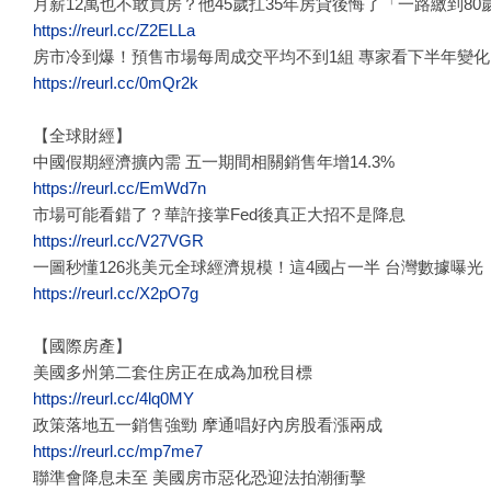
月薪12萬也不敢買房？他45歲扛35年房貸後悔了「一路繳到8
https://reurl.cc/Z2ELLa
房市冷到爆！預售市場每周成交平均不到1組 專家看下半年變化
https://reurl.cc/0mQr2k
【全球財經】
中國假期經濟擴內需 五一期間相關銷售年增14.3%
https://reurl.cc/EmWd7n
市場可能看錯了？華許接掌Fed後真正大招不是降息
https://reurl.cc/V27VGR
一圖秒懂126兆美元全球經濟規模！這4國占一半 台灣數據曝光
https://reurl.cc/X2pO7g
【國際房產】
美國多州第二套住房正在成為加稅目標
https://reurl.cc/4lq0MY
政策落地五一銷售強勁 摩通唱好內房股看漲兩成
https://reurl.cc/mp7me7
聯準會降息未至 美國房市惡化恐迎法拍潮衝擊