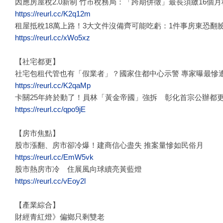
因應房屋稅2.0新制 竹市稅務局：「跨期併徵」最長須繳16個
https://reurl.cc/K2q12m
租屋抵稅18萬上路！3大文件沒備齊可能吃虧：1件事房東恐翻
https://reurl.cc/xWo5xz
【社宅都更】
社宅包租代管也有「假業者」？國家住都中心示警 專家曝最慘
https://reurl.cc/K2qaMp
卡關25年終於動了！員林「黃金帝國」強拆 彰化首宗公辦都
https://reurl.cc/qpo9jE
【房市焦點】
股市漲翻、房市卻冷爆！建商信心盡失 推案量慘如民俗月
https://reurl.cc/EmW5vk
股市熱房市冷 住展風向球續亮黃藍燈
https://reurl.cc/vEoy2l
【產業綜合】
財經青紅燈》偏鄉只剩雙老