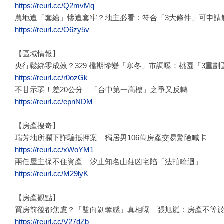
https://reurl.cc/Q2mvMq
農地遭「套繪」慘遭套牢？地主必看：符合「3大條件」可申請
https://reurl.cc/O6zy5v
【區域情報】
央行鬆綁零成效？329 檔期慘變「寒冬」市調曝：桃園「3重
https://reurl.cc/r0ozGk
不甘示弱！差20公分 「台中第一高樓」之爭又反轉
https://reurl.cc/epnNDM
【房產搜奇】
瑞芳地所攔下詐騙抵押案 獨居男106萬房產交易驚險喊卡
https://reurl.cc/xWoYM1
兩任屋主保不住資產 汐止知名山莊凶宅陷「法拍輪迴」
https://reurl.cc/M29lyK
【房產觀點】
買房前後都焦慮？「雙向剝奪感」真相曝 張旭嵐：房產不等
https://reurl.cc/V27dZb