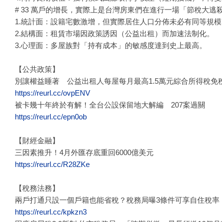
# 33 萬戶的增長，實際上是台灣房東們在進行一場「節稅大
1.統計面：設籍宅數激增，但實際居住人口分佈未必有同等規
2.結構面：租賃市場因政策誘因（公益出租）而加速法制化。
3.心理面：多屋族對「持有成本」的敏感度達到史上最高。
【公共政策】
別讓權益睡著 公益出租人每屋每月最高1.5萬元綜合所得稅免
https://reurl.cc/ovpENV
被卡幾十年終於有解！全台公設保留地大解編 207案過關
https://reurl.cc/epn0ob
【財經金融】
三因素推升！4月外匯存底重回6000億美元
https://reurl.cc/R28ZKe
【稅務法務】
兩戶打通只設一個戶籍也能省稅？稅務局曝3條件可享自住稅率
https://reurl.cc/kpkzn3