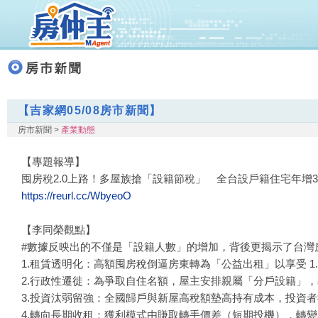
【吉家網05/08房市新聞】
房市新聞 >
產業動態
【專題報導】
囤房稅2.0上路！多屋族搶「設籍節稅」 全台設戶籍住宅年增3
https://reurl.cc/WbyeoO
【李同榮觀點】
#數據反映出的不僅是「設籍人數」的增加，背後更揭示了台灣房
1.租賃透明化：高額囤房稅倒逼房東轉為「公益出租」以享受 1
2.行政性遷徙：為爭取自住名額，屋主安排親屬「分戶設籍」
3.投資汰弱留強：全國歸戶與新屋高稅額墊高持有成本，投資
4.轉向長期收租：獲利模式由賺取轉手價差（短期投機），轉