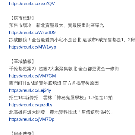
https://reurl.cc/xexZQV
【房市焦點】
預售市場冷 新北賣壓最大、賣最慢重劃區曝光
https://reurl.cc/WzadD9
跌破眼鏡！全台最愛買小宅不是台北 這城市6成預售都是1、2房
https://reurl.cc/MW1vyp
【區域情報】
千億都更案2》超級2大案聚集敦北 全台都更燙金一條街
https://reurl.cc/jVM7GM
西門町H＆M證實年底熄燈 官方首揭背後原因
https://reurl.cc/Lej34y
招生1年就停招 雲林「神秘鬼屋學校」1.7億進11拍
https://reurl.cc/qazdLy
北高雄再爆大開發 農地變科技城「房價逆勢漲4%」
https://reurl.cc/jVM7Dp
【房產搜奇】