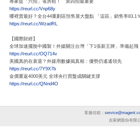
專家提「六招」省房租！ 第四招最重要
https://reurl.cc/Vnp68y
哪裡賣最好？全台44重劃區預售屋大盤點 「這區」銷售率83.1
https://reurl.cc/WzadRL
【國際財經】
全球加速擺脫中國製！外媒關注台灣「下1張新王牌」準備起飛
https://reurl.cc/OQ714v
美國真的在衰退？外媒用數據揭真相：優勢仍遙遙領先
https://reurl.cc/7Y9X7b
金價重返4000美元 全球央行買盤成關鍵支撐
https://reurl.cc/QNnd4O
客服信箱：
service@magent.c
吉家網股份有限公