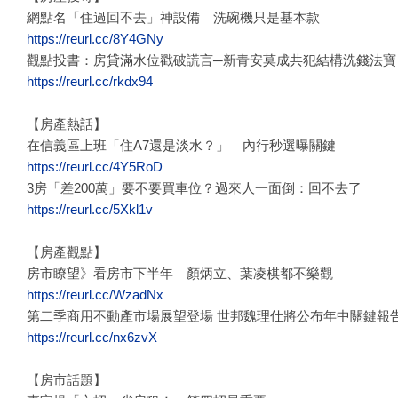
網點名「住過回不去」神設備 洗碗機只是基本款
https://reurl.cc/8Y4GNy
觀點投書：房貸滿水位戳破謊言─新青安莫成共犯結構洗錢法寶
https://reurl.cc/rkdx94
【房產熱話】
在信義區上班「住A7還是淡水？」 內行秒選曝關鍵
https://reurl.cc/4Y5RoD
3房「差200萬」要不要買車位？過來人一面倒：回不去了
https://reurl.cc/5Xkl1v
【房產觀點】
房市瞭望》看房市下半年 顏炳立、葉凌棋都不樂觀
https://reurl.cc/WzadNx
第二季商用不動產市場展望登場 世邦魏理仕將公布年中關鍵報
https://reurl.cc/nx6zvX
【房市話題】