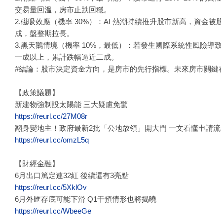
交易量回溫，房市止跌回穩。
2.磁吸效應（機率 30%）：AI 熱潮持續推升股市新高，資
成，盤整期拉長。
3.黑天鵝情境（機率 10%，最低）：若發生國際系統性風險導
一成以上，累計跌幅逼近二成。
#結論：股市決定資金方向，是房市的先行指標。未來房市關鍵
【政策議題】
新建物強制設太陽能 三大疑慮免驚
https://reurl.cc/27M08r
翻身變地主！政府最新2批「公地放領」開大門 一文看懂申請流
https://reurl.cc/omzL5q
【財經金融】
6月出口篤定連32紅 後續還有3亮點
https://reurl.cc/5XklOv
6月外匯存底可能下滑 Q1干預情形也將揭曉
https://reurl.cc/WbeeGe