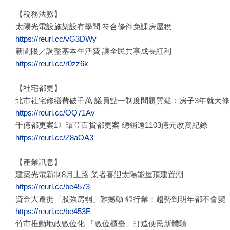
【稅務法務】
太陽光電設施架設有學問 符合條件免課房屋稅
https://reurl.cc/vG3DWy
新聞眼／調整基本生活費 讓全民共享成長紅利
https://reurl.cc/r0zz6k
【社宅都更】
北市社宅修繕費破千萬 議員點一制度問題質疑：房子3年就大修
https://reurl.cc/OQ71Av
千億都更案1》環亞百貨都更案 總銷逾1103億元改寫紀錄
https://reurl.cc/Z8aOA3
【產業訊息】
建築光電新制8月上路 業者喜迎太陽能屋頂建置潮
https://reurl.cc/be4573
資金大遷徙「股強房弱」難撼動 銀行業：趨勢到明年都不會變
https://reurl.cc/be453E
竹市推動地政數位化 「數位櫃臺」打造便民新體驗