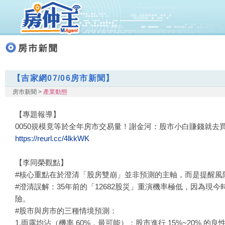
【吉家網07/06房市新聞】
房市新聞 >
產業動態
【專題報導】
0050規模竟等於全年房市交易量！謝金河：股市小白賺錢就去
https://reurl.cc/4lkkWK
【李同榮觀點】
#核心重點在於澄清「股房雙崩」並非預測的主軸，而是提醒風
#澄清誤解：35年前的「12682股災」重演機率極低，因為
險。
#股市與房市的三種情境預測：
1.雨露均沾（機率 60%，最可能）：股市進行 15%~20% 