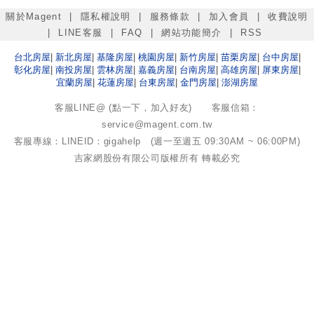
關於Magent
|
隱私權說明
|
服務條款
|
加入會員
|
收費說明
|
LINE客服
|
FAQ
|
網站功能簡介
|
RSS
台北
房屋
|
新北
房屋
|
基隆
房屋
|
桃園
房屋
|
新竹
房屋
|
苗栗
房屋
|
台中
房屋
|
彰化
房屋
|
南投
房屋
|
雲林
房屋
|
嘉義
房屋
|
台南
房屋
|
高雄
房屋
|
屏東
房屋
|
宜蘭
房屋
|
花蓮
房屋
|
台東
房屋
|
金門
房屋
|
澎湖
房屋
客服LINE@ (點一下，加入好友)
客服信箱：
service@magent.com.tw
客服專線：LINEID：gigahelp (週一至週五 09:30AM ~ 06:00PM)
吉家網股份有限公司
版權所有 轉載必究