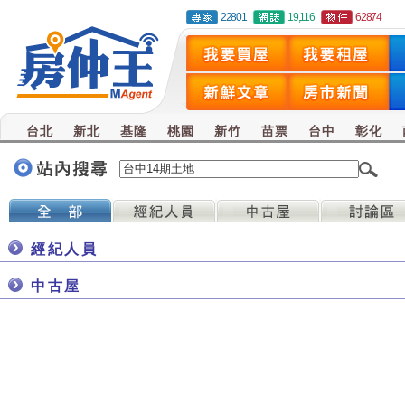
22801
19,116
62874
台北
新北
基隆
桃園
新竹
苗票
台中
彰化
經紀人員
中古屋