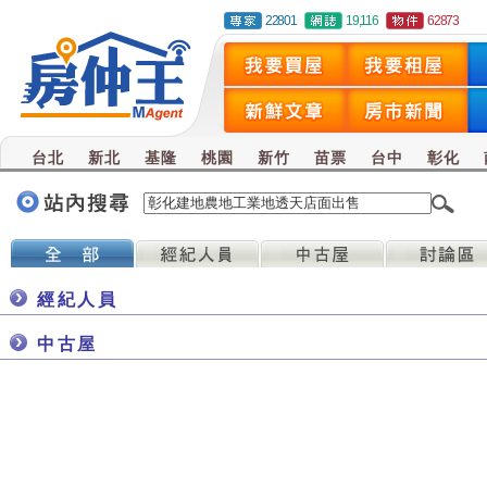
22801
19,116
62873
台北
新北
基隆
桃園
新竹
苗票
台中
彰化
經紀人員
中古屋