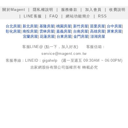
關於Magent
|
隱私權說明
|
服務條款
|
加入會員
|
收費說明
|
LINE客服
|
FAQ
|
網站功能簡介
|
RSS
台北
房屋
|
新北
房屋
|
基隆
房屋
|
桃園
房屋
|
新竹
房屋
|
苗栗
房屋
|
台中
房屋
|
彰化
房屋
|
南投
房屋
|
雲林
房屋
|
嘉義
房屋
|
台南
房屋
|
高雄
房屋
|
屏東
房屋
|
宜蘭
房屋
|
花蓮
房屋
|
台東
房屋
|
金門
房屋
|
澎湖
房屋
客服LINE@ (點一下，加入好友)
客服信箱：
service@magent.com.tw
客服專線：LINEID：gigahelp (週一至週五 09:30AM ~ 06:00PM)
吉家網股份有限公司
版權所有 轉載必究