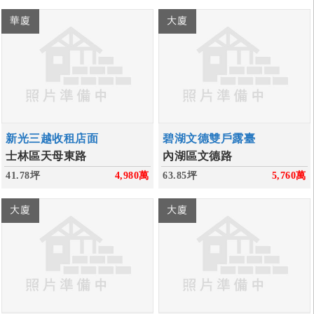
華廈
大廈
新光三越收租店面
碧湖文德雙戶露臺
士林區天母東路
內湖區文德路
41.78坪
4,980
萬
63.85坪
5,760
萬
大廈
大廈