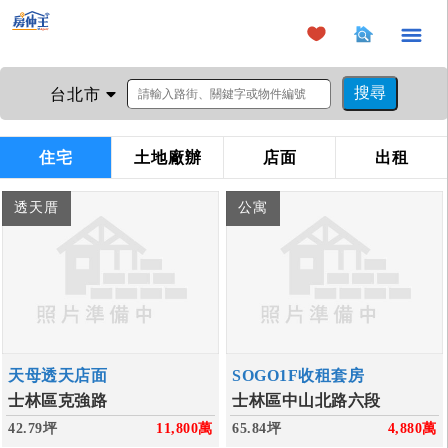
×
台北市
住宅
土地廠辦
店面
出租
透天厝
公寓
天母透天店面
SOGO1F收租套房
士林區克強路
士林區中山北路六段
42.79坪
11,800
萬
65.84坪
4,880
萬