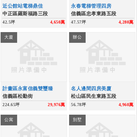
近公館站電梯鼎佳
永春電梯管理四房
中正區羅斯福路三段
信義區忠孝東路五段
42.5坪
4,650
萬
47.57坪
4,280
萬
大廈
辦公
計畫區永富信義雙璽臻
名人邊間四房美廈
信義區松勤街
松山區民生東路五段
224.65坪
29,976
萬
56.78坪
4,960
萬
公寓
別墅