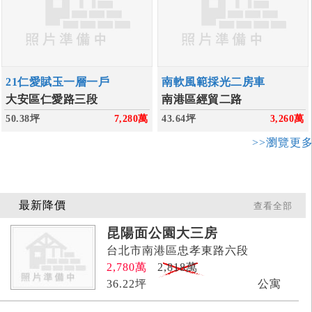
21仁愛賦玉一層一戶
南軟風範採光二房車
大安區仁愛路三段
南港區經貿二路
50.38坪
7,280
萬
43.64坪
3,260
萬
>>瀏覽更
最新降價
查看全部
昆陽面公園大三房
台北市南港區忠孝東路六段
2,780
萬
2,818萬
36.22
坪
公寓