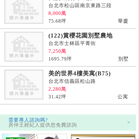
台北市松山區南京東路三段
8,000
萬
75.68
坪
華廈
(122)賞櫻花園別墅農地
台北市士林區平菁街
7,250
萬
1695.79
坪
別墅
美的世界4樓美寓(B75)
台北市信義區松山路
2,280
萬
31.42
坪
公寓
需要專人諮詢嗎?
>
房仲王經紀人提供您免費諮詢