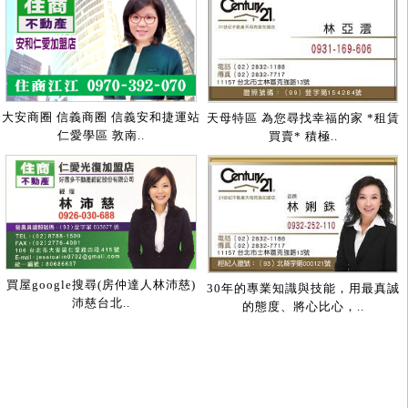
大安商圈 信義商圈 信義安和捷運站
天母特區 為您尋找幸福的家 *租賃
仁愛學區 敦南..
買賣* 積極..
買屋google搜尋(房仲達人林沛慈)
30年的專業知識與技能，用最真誠
沛慈台北..
的態度、將心比心，..