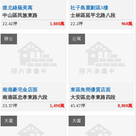
復北綠蔭美寓
社子島重劃區3樓
中山區民族東路
士林區延平北路八段
22.42坪
1,888
萬
22.2坪
960
萬
辦公
公寓
南港豪宅金店面
東區角間優質店面
南港區忠孝東路六段
大安區忠孝東路四段
23.37坪
5,490
萬
45.67坪
8,800
萬
大廈
大廈