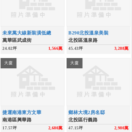
未來萬大線新裝潢低總
B290北投溫泉美裝
萬華區武成街
北投區溫泉路
24.02坪
1,566
萬
45.43坪
3,288
萬
大廈
大廈
捷運南港東方文華
鄉林大境2房名邸
南港區興華路
北投區行義路
17.57坪
2,680
萬
47.15坪
2,980
萬