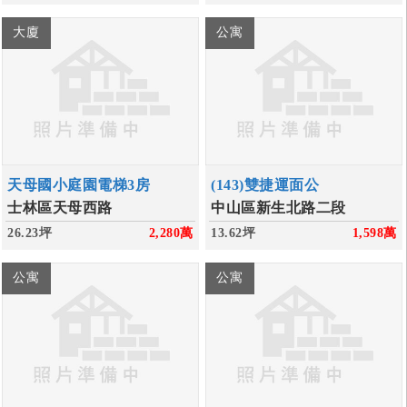
大廈
公寓
天母國小庭園電梯3房
(143)雙捷運面公
士林區天母西路
中山區新生北路二段
26.23坪
2,280
萬
13.62坪
1,598
萬
公寓
公寓