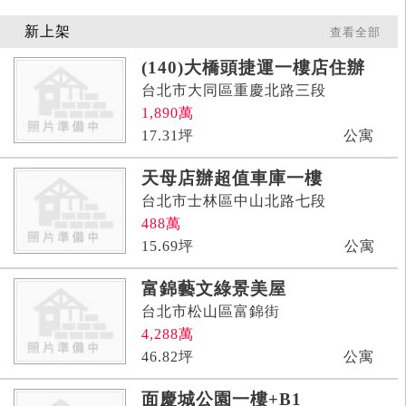
新上架
查看全部
(140)大橋頭捷運一樓店住辦
台北市大同區重慶北路三段
1,890
萬
17.31
坪
公寓
天母店辦超值車庫一樓
台北市士林區中山北路七段
488
萬
15.69
坪
公寓
富錦藝文綠景美屋
台北市松山區富錦街
4,288
萬
46.82
坪
公寓
面慶城公園一樓+B1