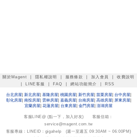
關於Magent
|
隱私權說明
|
服務條款
|
加入會員
|
收費說明
|
LINE客服
|
FAQ
|
網站功能簡介
|
RSS
台北
房屋
|
新北
房屋
|
基隆
房屋
|
桃園
房屋
|
新竹
房屋
|
苗栗
房屋
|
台中
房屋
|
彰化
房屋
|
南投
房屋
|
雲林
房屋
|
嘉義
房屋
|
台南
房屋
|
高雄
房屋
|
屏東
房屋
|
宜蘭
房屋
|
花蓮
房屋
|
台東
房屋
|
金門
房屋
|
澎湖
房屋
客服LINE@ (點一下，加入好友)
客服信箱：
service@magent.com.tw
客服專線：LINEID：gigahelp (週一至週五 09:30AM ~ 06:00PM)