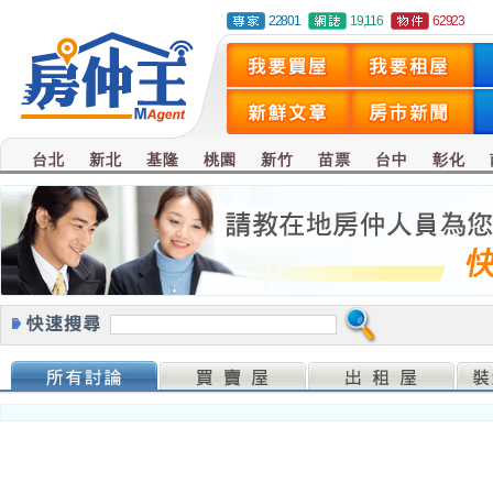
22801
19,116
62923
台北
新北
基隆
桃園
新竹
苗票
台中
彰化