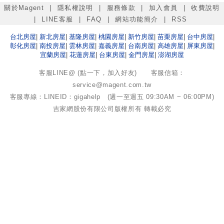
關於Magent
|
隱私權說明
|
服務條款
|
加入會員
|
收費說明
|
LINE客服
|
FAQ
|
網站功能簡介
|
RSS
台北
房屋
|
新北
房屋
|
基隆
房屋
|
桃園
房屋
|
新竹
房屋
|
苗栗
房屋
|
台中
房屋
|
彰化
房屋
|
南投
房屋
|
雲林
房屋
|
嘉義
房屋
|
台南
房屋
|
高雄
房屋
|
屏東
房屋
|
宜蘭
房屋
|
花蓮
房屋
|
台東
房屋
|
金門
房屋
|
澎湖
房屋
客服LINE@ (點一下，加入好友)
客服信箱：
service@magent.com.tw
客服專線：LINEID：gigahelp (週一至週五 09:30AM ~ 06:00PM)
吉家網股份有限公司
版權所有 轉載必究