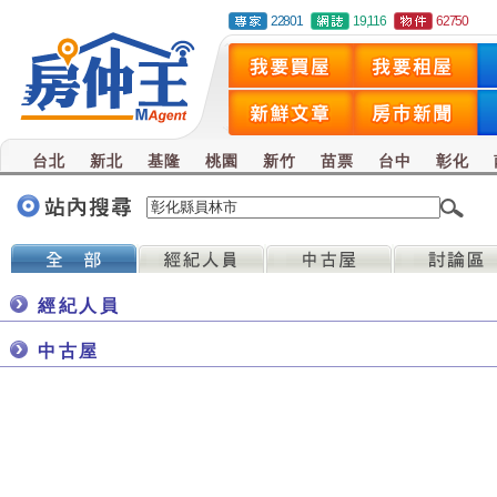
22801
19,116
62750
台北
新北
基隆
桃園
新竹
苗票
台中
彰化
經紀人員
中古屋