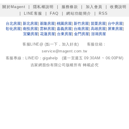
關於Magent
|
隱私權說明
|
服務條款
|
加入會員
|
收費說明
|
LINE客服
|
FAQ
|
網站功能簡介
|
RSS
台北
房屋
|
新北
房屋
|
基隆
房屋
|
桃園
房屋
|
新竹
房屋
|
苗栗
房屋
|
台中
房屋
|
彰化
房屋
|
南投
房屋
|
雲林
房屋
|
嘉義
房屋
|
台南
房屋
|
高雄
房屋
|
屏東
房屋
|
宜蘭
房屋
|
花蓮
房屋
|
台東
房屋
|
金門
房屋
|
澎湖
房屋
客服LINE@ (點一下，加入好友)
客服信箱：
service@magent.com.tw
客服專線：LINEID：gigahelp (週一至週五 09:30AM ~ 06:00PM)
吉家網股份有限公司
版權所有 轉載必究