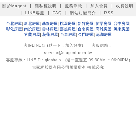
關於Magent
|
隱私權說明
|
服務條款
|
加入會員
|
收費說明
|
LINE客服
|
FAQ
|
網站功能簡介
|
RSS
台北
房屋
|
新北
房屋
|
基隆
房屋
|
桃園
房屋
|
新竹
房屋
|
苗栗
房屋
|
台中
房屋
|
彰化
房屋
|
南投
房屋
|
雲林
房屋
|
嘉義
房屋
|
台南
房屋
|
高雄
房屋
|
屏東
房屋
|
宜蘭
房屋
|
花蓮
房屋
|
台東
房屋
|
金門
房屋
|
澎湖
房屋
客服LINE@ (點一下，加入好友)
客服信箱：
service@magent.com.tw
客服專線：LINEID：gigahelp (週一至週五 09:30AM ~ 06:00PM)
吉家網股份有限公司
版權所有 轉載必究