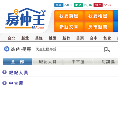
22801
19,116
62874
台北
新北
基隆
桃園
新竹
苗票
台中
彰化
經紀人員
中古屋