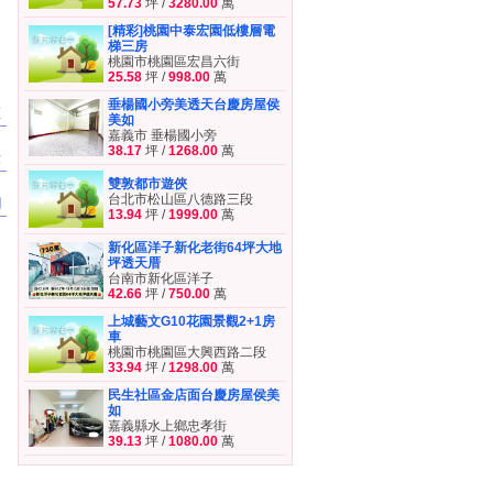
57.73
坪 /
3280.00
萬
[精彩]桃園中泰宏園低樓層電
梯三房
桃園市桃園區宏昌六街
25.58
坪 /
998.00
萬
垂楊國小旁美透天台慶房屋侯
區
美如
嘉義市 垂楊國小旁
38.17
坪 /
1268.00
萬
章
雙敦都市遊俠
台北市松山區八德路三段
聞
13.94
坪 /
1999.00
萬
新化區洋子新化老街64坪大地
坪透天厝
台南市新化區洋子
42.66
坪 /
750.00
萬
上城藝文G10花園景觀2+1房
車
桃園市桃園區大興西路二段
33.94
坪 /
1298.00
萬
民生社區金店面台慶房屋侯美
如
嘉義縣水上鄉忠孝街
39.13
坪 /
1080.00
萬