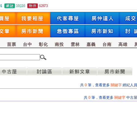
01
19,116
62873
竹
苗票
台中
彰化
南投
雲林
嘉義
台南
高雄
共
0
筆，查看更多
關鍵字
經紀人
共
0
筆，查看更多
關鍵字
中古