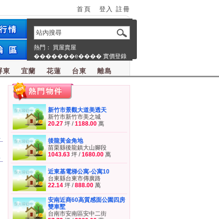
首頁
登入
註冊
熱門：
買屋賣屋
�������e����
實價登錄
屏東
宜蘭
花蓮
台東
離島
新竹市景觀大道美透天
新竹市新竹市美之城
20.27
坪 /
1188.00
萬
員
後龍黃金角地
苗栗縣後龍鎮大山腳段
1043.63
坪 /
1680.00
萬
屋
近東基電梯公寓-公寓10
台東縣台東市傳廣路
22.14
坪 /
888.00
萬
安南近商60高質感面公園四房
雙車墅
台南市安南區安中二街