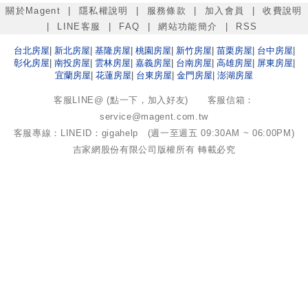
關於Magent
|
隱私權說明
|
服務條款
|
加入會員
|
收費說明
|
LINE客服
|
FAQ
|
網站功能簡介
|
RSS
台北
房屋
|
新北
房屋
|
基隆
房屋
|
桃園
房屋
|
新竹
房屋
|
苗栗
房屋
|
台中
房屋
|
彰化
房屋
|
南投
房屋
|
雲林
房屋
|
嘉義
房屋
|
台南
房屋
|
高雄
房屋
|
屏東
房屋
|
宜蘭
房屋
|
花蓮
房屋
|
台東
房屋
|
金門
房屋
|
澎湖
房屋
客服LINE@ (點一下，加入好友)
客服信箱：
service@magent.com.tw
客服專線：LINEID：gigahelp (週一至週五 09:30AM ~ 06:00PM)
吉家網股份有限公司
版權所有 轉載必究