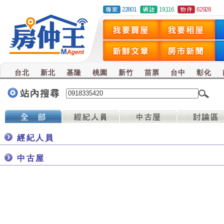
22801
19,116
62928
台北
新北
基隆
桃園
新竹
苗票
台中
彰化
經紀人員
中古屋