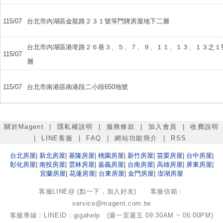
115/07
台北市內湖區金龍路２３１號等門牌房屋地下二層
台北市內湖區港墘路２６巷３、５、７、９、１１、１３、１３之１
115/07
層
115/07
台北市南港區南港段二小段650地號
關於Magent
|
隱私權說明
|
服務條款
|
加入會員
|
收費說明
|
LINE客服
|
FAQ
|
網站功能簡介
|
RSS
台北
房屋
|
新北
房屋
|
基隆
房屋
|
桃園
房屋
|
新竹
房屋
|
苗栗
房屋
|
台中
房屋
|
彰化
房屋
|
南投
房屋
|
雲林
房屋
|
嘉義
房屋
|
台南
房屋
|
高雄
房屋
|
屏東
房屋
|
宜蘭
房屋
|
花蓮
房屋
|
台東
房屋
|
金門
房屋
|
澎湖
房屋
客服LINE@ (點一下，加入好友)
客服信箱：
service@magent.com.tw
客服專線：LINEID：gigahelp (週一至週五 09:30AM ~ 06:00PM)