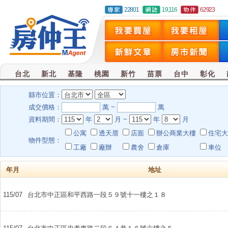
22801
19,116
62923
台北
新北
基隆
桃園
新竹
苗票
台中
彰化
縣市位置：
成交價格：
萬 ~
萬
資料期間：
年
月 ~
年
月
公寓
透天厝
店面
辦公商業大樓
住宅大
物件型態：
工廠
廠辦
農舍
倉庫
車位
年月
地址
115/07
台北市中正區和平西路一段５９號十一樓之１８