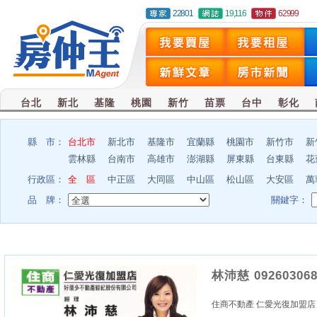
22801
19,116
62999
台北
新北
基隆
桃園
新竹
苗票
台中
彰化
縣 市：
台北市
新北市
基隆市
宜蘭縣
桃園市
新竹市
新
雲林縣
台南市
高雄市
澎湖縣
屏東縣
台東縣
花
行政區：
全 區
中正區
大同區
中山區
松山區
大安區
萬
品 牌：
關鍵字：
林沛慈 092603068
住商不動產 仁愛光復加盟店