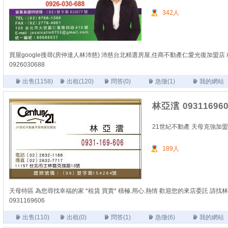
342人
買屋google搜尋(房仲達人林沛慈) 沛慈台北精選房屋,住商不動產仁愛光復加盟店
0926030688
出售(1158)
出租(120)
問答(0)
急徵(1)
我的網站
林亞澐 093116960
21世紀不動產 天母克強加
189人
天母特區 為您尋找幸福的家 *租賃 買賣* 積極.用心.熱情 歡迎您的來店委託 請找
0931169606
出售(110)
出租(0)
問答(1)
急徵(6)
我的網站