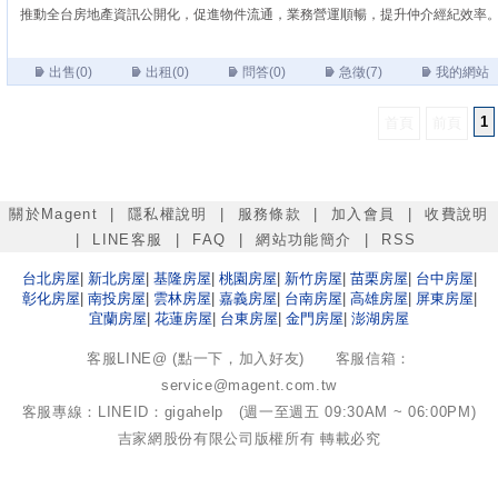
推動全台房地產資訊公開化，促進物件流通，業務營運順暢，提升仲介經紀效率
出售(0)
出租(0)
問答(0)
急徵(7)
我的網站
1
首頁
前頁
關於Magent
|
隱私權說明
|
服務條款
|
加入會員
|
收費說明
|
LINE客服
|
FAQ
|
網站功能簡介
|
RSS
台北
房屋
|
新北
房屋
|
基隆
房屋
|
桃園
房屋
|
新竹
房屋
|
苗栗
房屋
|
台中
房屋
|
彰化
房屋
|
南投
房屋
|
雲林
房屋
|
嘉義
房屋
|
台南
房屋
|
高雄
房屋
|
屏東
房屋
|
宜蘭
房屋
|
花蓮
房屋
|
台東
房屋
|
金門
房屋
|
澎湖
房屋
客服LINE@ (點一下，加入好友)
客服信箱：
service@magent.com.tw
客服專線：LINEID：gigahelp (週一至週五 09:30AM ~ 06:00PM)
吉家網股份有限公司
版權所有 轉載必究