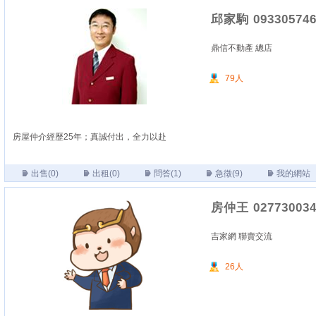
邱家駒 093305746
鼎信不動產 總店
79人
房屋仲介經歷25年；真誠付出，全力以赴
出售(0)
出租(0)
問答(1)
急徵(9)
我的網站
房仲王 027730034
吉家網 聯賣交流
26人