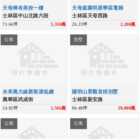
天母稀有美校一樓
天母庭園明星學區電梯
士林區中山北路六段
士林區天母西路
71.66坪
5,350
萬
26.23坪
2,280
萬
公寓
別墅
未來萬大線新裝潢低總
陽明山景觀首排別墅
萬華區武成街
士林區新安路
24.02坪
1,566
萬
86.48坪
28,000
萬
公寓
公寓