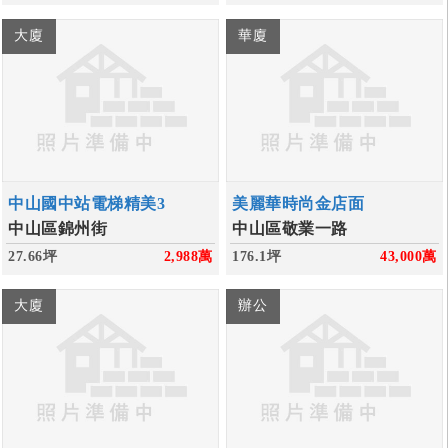
大廈
華廈
中山國中站電梯精美3
美麗華時尚金店面
中山區錦州街
中山區敬業一路
27.66坪
2,988
萬
176.1坪
43,000
萬
大廈
辦公