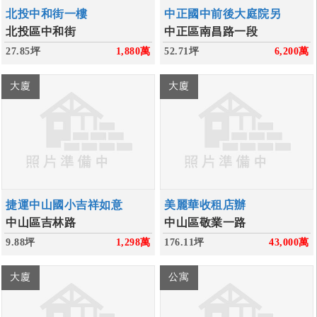
北投中和街一樓
中正國中前後大庭院另
北投區中和街
中正區南昌路一段
27.85坪
1,880
萬
52.71坪
6,200
萬
大廈
大廈
捷運中山國小吉祥如意
美麗華收租店辦
中山區吉林路
中山區敬業一路
9.88坪
1,298
萬
176.11坪
43,000
萬
大廈
公寓