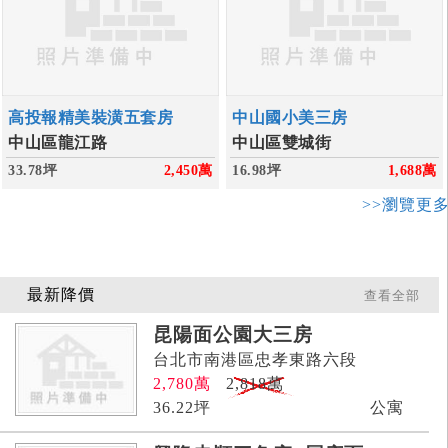
高投報精美裝潢五套房
中山國小美三房
中山區龍江路
中山區雙城街
33.78坪
2,450
萬
16.98坪
1,688
萬
>>瀏覽更
最新降價
查看全部
昆陽面公園大三房
台北市南港區忠孝東路六段
2,780
萬
2,818萬
36.22
坪
公寓