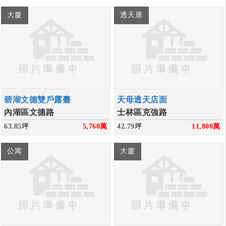
大廈
透天厝
碧湖文德雙戶露臺
天母透天店面
內湖區文德路
士林區克強路
63.85坪
5,760
萬
42.79坪
11,800
萬
公寓
大廈