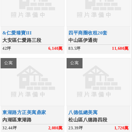
&仁愛臻寶III
四平商圈收租20套
大安區仁愛路三段
中山區伊通街
42坪
6,140
萬
83.5坪
11,600
萬
公寓
公寓
東湖路方正美寓鼎家
八德低總美寓
內湖區東湖路
松山區八德路四段
32.44坪
2,080
萬
23.39坪
1,720
萬