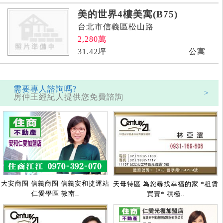
美的世界4樓美寓(B75)
台北市信義區松山路
2,280
萬
31.42
坪
公寓
需要專人諮詢嗎?
>
房仲王經紀人提供您免費諮詢
大安商圈 信義商圈 信義安和捷運站
天母特區 為您尋找幸福的家 *租賃
仁愛學區 敦南..
買賣* 積極..