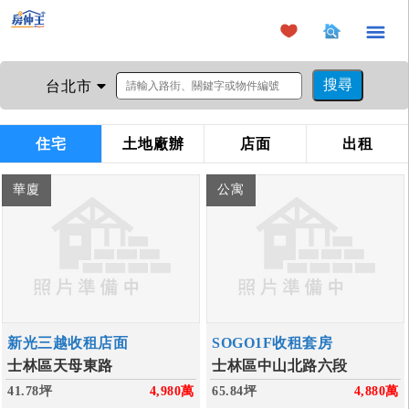
×
台北市
住宅
土地廠辦
店面
出租
華廈
公寓
新光三越收租店面
SOGO1F收租套房
士林區天母東路
士林區中山北路六段
41.78坪
4,980
萬
65.84坪
4,880
萬