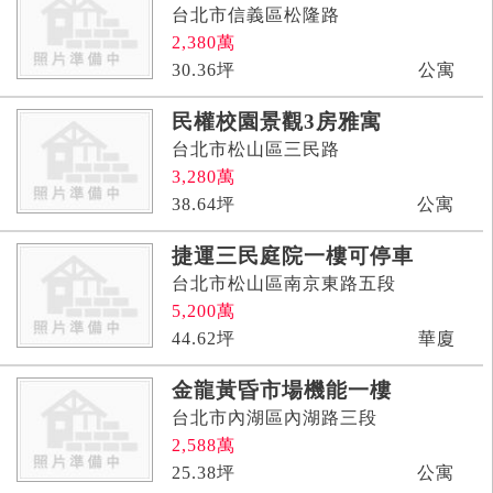
台北市信義區松隆路
2,380
萬
30.36
坪
公寓
民權校園景觀3房雅寓
台北市松山區三民路
3,280
萬
38.64
坪
公寓
捷運三民庭院一樓可停車
台北市松山區南京東路五段
5,200
萬
44.62
坪
華廈
金龍黃昏市場機能一樓
台北市內湖區內湖路三段
2,588
萬
25.38
坪
公寓