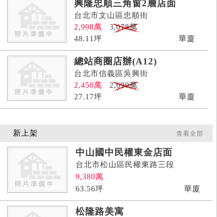
興隆忠順三角窗2層店面
台北市文山區忠順街
2,998
萬
3,078萬
48.11
坪
華廈
總站商圈店辦(A12)
台北市信義區吳興街
2,450
萬
2,690萬
27.17
坪
華廈
新上架
查看全部
中山國中民權東金店面
台北市松山區民權東路三段
9,380
萬
63.56
坪
華廈
松隆路美寓