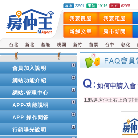
22801
19,116
62925
台北
新北
基隆
桃園
新竹
苗票
台中
彰化
會員加入說明
網站功能介紹
如何申請入會
網站-管理中心
1.點選房仲王右上角"註
APP-功能說明
APP-操作問答
行銷曝光說明