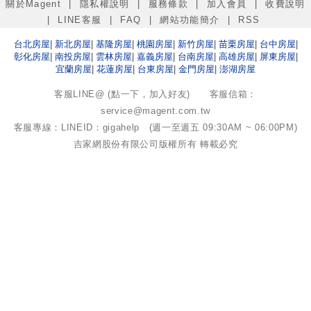
關於Magent
|
隱私權說明
|
服務條款
|
加入會員
|
收費說明
|
LINE客服
|
FAQ
|
網站功能簡介
|
RSS
台北
房屋
|
新北
房屋
|
基隆
房屋
|
桃園
房屋
|
新竹
房屋
|
苗栗
房屋
|
台中
房屋
|
彰化
房屋
|
南投
房屋
|
雲林
房屋
|
嘉義
房屋
|
台南
房屋
|
高雄
房屋
|
屏東
房屋
|
宜蘭
房屋
|
花蓮
房屋
|
台東
房屋
|
金門
房屋
|
澎湖
房屋
客服LINE@ (點一下，加入好友)
客服信箱：
service@magent.com.tw
客服專線：LINEID：gigahelp (週一至週五 09:30AM ~ 06:00PM)
吉家網股份有限公司
版權所有 轉載必究