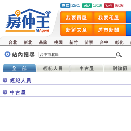
22801
19,116
63008
台北
新北
基隆
桃園
新竹
苗票
台中
彰化
經紀人員
中古屋