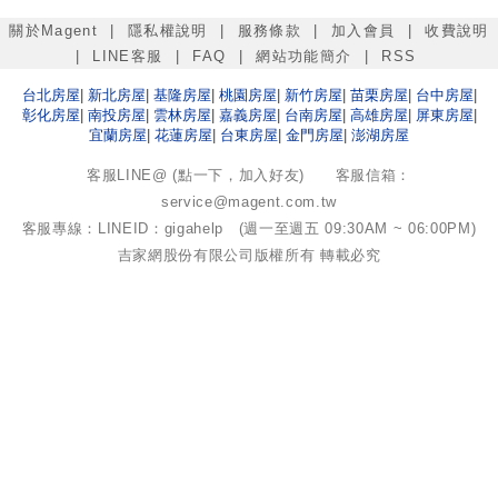
關於Magent
|
隱私權說明
|
服務條款
|
加入會員
|
收費說明
|
LINE客服
|
FAQ
|
網站功能簡介
|
RSS
台北
房屋
|
新北
房屋
|
基隆
房屋
|
桃園
房屋
|
新竹
房屋
|
苗栗
房屋
|
台中
房屋
|
彰化
房屋
|
南投
房屋
|
雲林
房屋
|
嘉義
房屋
|
台南
房屋
|
高雄
房屋
|
屏東
房屋
|
宜蘭
房屋
|
花蓮
房屋
|
台東
房屋
|
金門
房屋
|
澎湖
房屋
客服LINE@ (點一下，加入好友)
客服信箱：
service@magent.com.tw
客服專線：LINEID：gigahelp (週一至週五 09:30AM ~ 06:00PM)
吉家網股份有限公司
版權所有 轉載必究