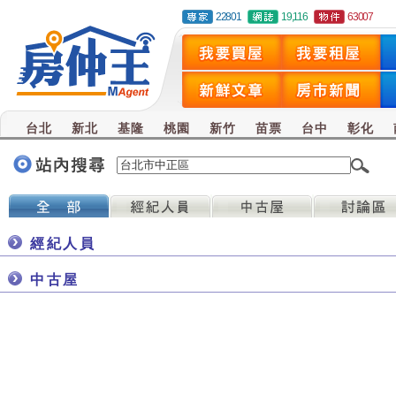
22801
19,116
63007
台北
新北
基隆
桃園
新竹
苗票
台中
彰化
經紀人員
中古屋