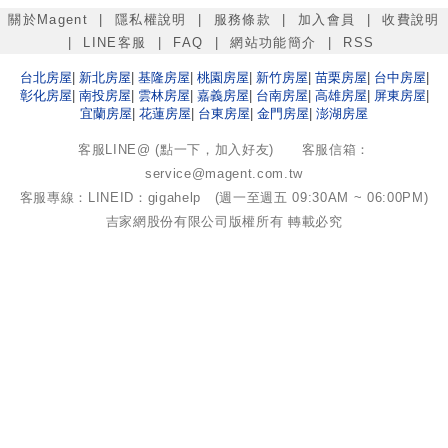
關於Magent
|
隱私權說明
|
服務條款
|
加入會員
|
收費說明
|
LINE客服
|
FAQ
|
網站功能簡介
|
RSS
台北
房屋
|
新北
房屋
|
基隆
房屋
|
桃園
房屋
|
新竹
房屋
|
苗栗
房屋
|
台中
房屋
|
彰化
房屋
|
南投
房屋
|
雲林
房屋
|
嘉義
房屋
|
台南
房屋
|
高雄
房屋
|
屏東
房屋
|
宜蘭
房屋
|
花蓮
房屋
|
台東
房屋
|
金門
房屋
|
澎湖
房屋
客服LINE@ (點一下，加入好友)
客服信箱：
service@magent.com.tw
客服專線：LINEID：gigahelp (週一至週五 09:30AM ~ 06:00PM)
吉家網股份有限公司
版權所有 轉載必究