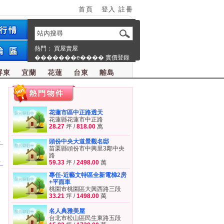
首頁
登入
註冊
熱門：
買屋賣屋
�������e����
實價登錄
屏東
宜蘭
花蓮
台東
離島
花蓮市區中正路透天
花蓮縣花蓮市中正路
28.27
坪 /
818.00
萬
員
頭份中央大道景觀名邸
苗栗縣頭份市中興里3鄰中央
路
屋
59.33
坪 /
2498.00
萬
專任-近藝文特區全新電梯2房
+平面車
桃園市桃園區大興西路三段
33.21
坪 /
1498.00
萬
名人典雅美屋
台北市松山區民生東路五段