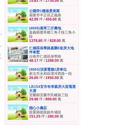
15.83
坪 /
1730.00
萬
公園旁1樓港景美寓
基隆市中正區正義路
42.09
坪 /
450.00
萬
(4699)鹿草三仔農地
區
嘉義縣鹿草鄉三角子段三角小
段
1378.80
坪 /
828.00
萬
章
仁德區保學路嘉藥6套房大地
坪車墅
聞
台南市仁德區保學路
48.17
坪 /
1288.00
萬
(4664)頂溪電梯2房車位
新北市永和區環河西路一段
26.00
坪 /
1950.00
萬
LB154宜市有孝親房大面寬透
天厝
宜蘭縣宜蘭市民權路三段
29.88
坪 /
890.00
萬
開心小農莊
苗栗縣後龍鎮外埔段
151.25
坪 /
280.00
萬