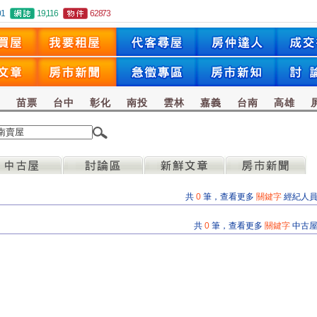
01
19,116
62873
竹
苗票
台中
彰化
南投
雲林
嘉義
台南
高雄
共
0
筆，查看更多
關鍵字
經紀人
共
0
筆，查看更多
關鍵字
中古