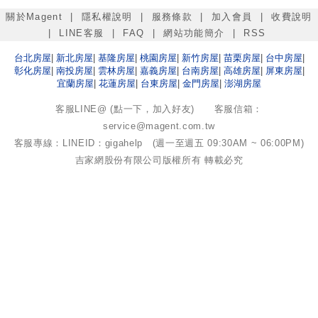
關於Magent
|
隱私權說明
|
服務條款
|
加入會員
|
收費說明
|
LINE客服
|
FAQ
|
網站功能簡介
|
RSS
台北
房屋
|
新北
房屋
|
基隆
房屋
|
桃園
房屋
|
新竹
房屋
|
苗栗
房屋
|
台中
房屋
|
彰化
房屋
|
南投
房屋
|
雲林
房屋
|
嘉義
房屋
|
台南
房屋
|
高雄
房屋
|
屏東
房屋
|
宜蘭
房屋
|
花蓮
房屋
|
台東
房屋
|
金門
房屋
|
澎湖
房屋
客服LINE@ (點一下，加入好友)
客服信箱：
service@magent.com.tw
客服專線：LINEID：gigahelp (週一至週五 09:30AM ~ 06:00PM)
吉家網股份有限公司
版權所有 轉載必究