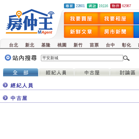
22801
19,116
62987
台北
新北
基隆
桃園
新竹
苗票
台中
彰化
經紀人員
中古屋