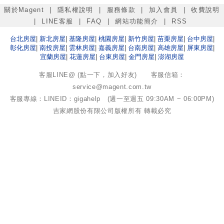
關於Magent
|
隱私權說明
|
服務條款
|
加入會員
|
收費說明
|
LINE客服
|
FAQ
|
網站功能簡介
|
RSS
台北
房屋
|
新北
房屋
|
基隆
房屋
|
桃園
房屋
|
新竹
房屋
|
苗栗
房屋
|
台中
房屋
|
彰化
房屋
|
南投
房屋
|
雲林
房屋
|
嘉義
房屋
|
台南
房屋
|
高雄
房屋
|
屏東
房屋
|
宜蘭
房屋
|
花蓮
房屋
|
台東
房屋
|
金門
房屋
|
澎湖
房屋
客服LINE@ (點一下，加入好友)
客服信箱：
service@magent.com.tw
客服專線：LINEID：gigahelp (週一至週五 09:30AM ~ 06:00PM)
吉家網股份有限公司
版權所有 轉載必究