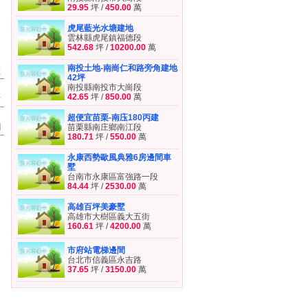
29.95
坪 /
450.00
萬
虎尾藍光水塘建地
雲林縣虎尾鎮福德段
542.68
坪 /
10200.00
萬
南投土地-南崗仁和路旁角建地
區
42坪
南投縣南投市大崗段
42.65
坪 /
850.00
萬
章
超便宜苗栗-南庒180丙建
聞
苗栗縣南庄鄉南江段
180.71
坪 /
550.00
萬
永康西勢歐風典雅6房邊間車
墅
台南市永康區富強路一段
84.44
坪 /
2530.00
萬
高雄百坪美豪墅
高雄市大樹區義大五街
160.61
坪 /
4200.00
萬
市府站電梯邊間
台北市信義區永吉路
37.65
坪 /
3150.00
萬