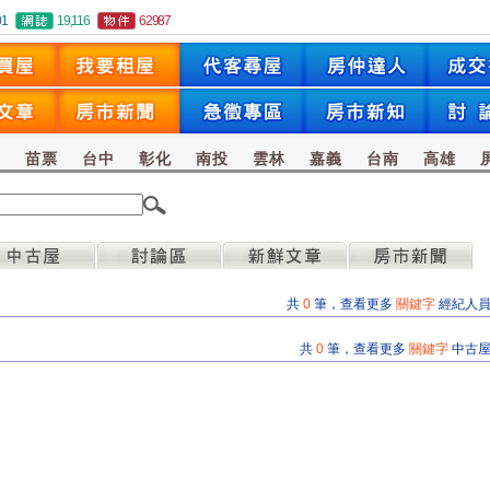
01
19,116
62987
竹
苗票
台中
彰化
南投
雲林
嘉義
台南
高雄
共
0
筆，查看更多
關鍵字
經紀人
共
0
筆，查看更多
關鍵字
中古