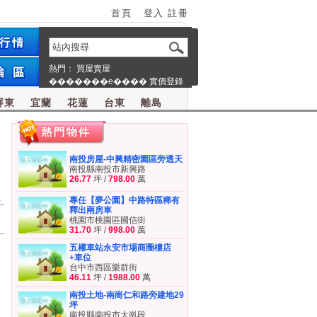
首頁
登入
註冊
熱門：
買屋賣屋
�������e����
實價登錄
屏東
宜蘭
花蓮
台東
離島
南投房屋-中興精密園區旁透天
南投縣南投市新興路
26.77
坪 /
798.00
萬
員
專任【夢公園】中路特區稀有
釋出兩房車
桃園市桃園區國信街
屋
31.70
坪 /
998.00
萬
五權車站永安市場商圈樓店
+車位
台中市西區樂群街
46.11
坪 /
1988.00
萬
南投土地-南崗仁和路旁建地29
坪
南投縣南投市大崗段