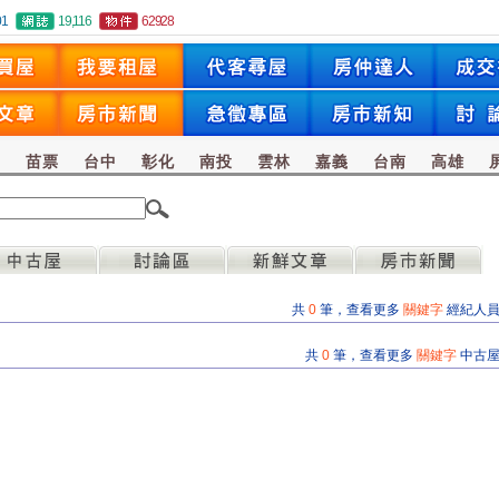
01
19,116
62928
竹
苗票
台中
彰化
南投
雲林
嘉義
台南
高雄
共
0
筆，查看更多
關鍵字
經紀人
共
0
筆，查看更多
關鍵字
中古