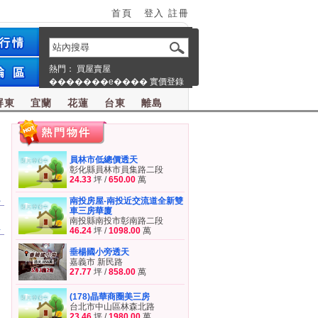
首頁
登入
註冊
熱門：
買屋賣屋
�������e����
實價登錄
屏東
宜蘭
花蓮
台東
離島
員林市低總價透天
彰化縣員林市員集路二段
24.33
坪 /
650.00
萬
員
南投房屋-南投近交流道全新雙
車三房華廈
南投縣南投市彰南路二段
屋
46.24
坪 /
1098.00
萬
垂楊國小旁透天
嘉義市 新民路
27.77
坪 /
858.00
萬
(178)晶華商圈美三房
台北市中山區林森北路
23.46
坪 /
1980.00
萬