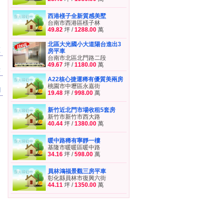
西港檨子全新質感美墅
台南市西港區檨子林
49.82
坪 /
1288.00
萬
北區大光國小大道陽台進出3
區
房平車
台南市北區北門路二段
49.67
坪 /
1180.00
萬
章
A22核心捷運稀有優質美兩房
桃園市中壢區永嘉街
聞
19.48
坪 /
998.00
萬
新竹近北門市場收租5套房
新竹市新竹市西大路
40.44
坪 /
1380.00
萬
暖中路稀有寧靜一樓
基隆市暖暖區暖中路
34.16
坪 /
598.00
萬
員林鴻福景觀三房平車
彰化縣員林市復興六街
44.11
坪 /
1350.00
萬