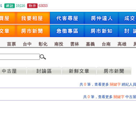
01
19,116
63033
竹
苗票
台中
彰化
南投
雲林
嘉義
台南
高雄
共
0
筆，查看更多
關鍵字
經紀人
共
0
筆，查看更多
關鍵字
中古