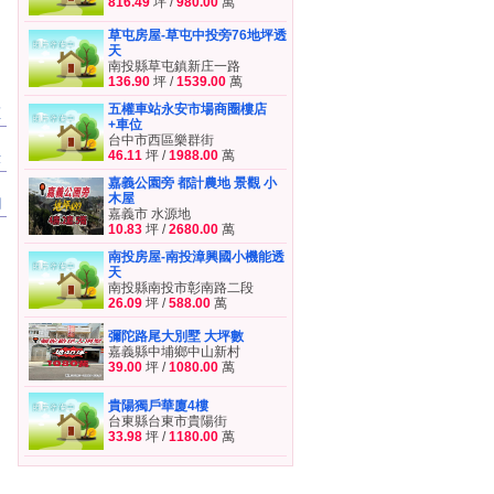
816.49
坪 /
980.00
萬
草屯房屋-草屯中投旁76地坪透
天
南投縣草屯鎮新庄一路
136.90
坪 /
1539.00
萬
五權車站永安市場商圈樓店
區
+車位
台中市西區樂群街
46.11
坪 /
1988.00
萬
章
嘉義公園旁 都計農地 景觀 小
木屋
聞
嘉義市 水源地
10.83
坪 /
2680.00
萬
南投房屋-南投漳興國小機能透
天
南投縣南投市彰南路二段
26.09
坪 /
588.00
萬
彌陀路尾大別墅 大坪數
嘉義縣中埔鄉中山新村
39.00
坪 /
1080.00
萬
貴陽獨戶華廈4樓
台東縣台東市貴陽街
33.98
坪 /
1180.00
萬