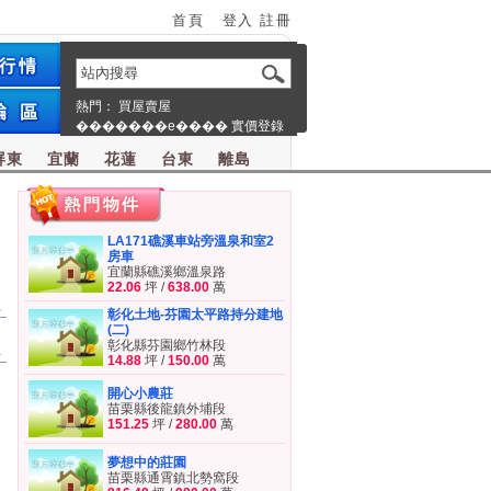
首頁
登入
註冊
熱門：
買屋賣屋
�������e����
實價登錄
屏東
宜蘭
花蓮
台東
離島
LA171礁溪車站旁溫泉和室2
房車
宜蘭縣礁溪鄉溫泉路
22.06
坪 /
638.00
萬
員
彰化土地-芬園太平路持分建地
(二)
彰化縣芬園鄉竹林段
屋
14.88
坪 /
150.00
萬
開心小農莊
苗栗縣後龍鎮外埔段
151.25
坪 /
280.00
萬
夢想中的莊園
苗栗縣通霄鎮北勢窩段