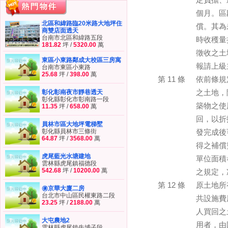
定負擔、
個月。區
北區和緯路臨20米路大地坪住
償。其為
商雙店面透天
台南市北區和緯路五段
時收穫量
181.82
坪 /
5320.00
萬
徵收之土
東區小東路鄰成大校區三房寓
報請上級
台南市東區小東路
25.68
坪 /
398.00
萬
第 11 條
依前條規
彰化彰南夜市靜巷透天
之土地，
彰化縣彰化市彰南路一段
築物之使
11.35
坪 /
658.00
萬
回，以折
員林市區大地坪電梯墅
彰化縣員林市三條街
發完成後
64.87
坪 /
3568.00
萬
得之補償
虎尾藍光水塘建地
單位面積
雲林縣虎尾鎮福德段
542.68
坪 /
10200.00
萬
之規定，
第 12 條
原土地所
㊝京華大廈二房
台北市中山區民權東路二段
共設施費
23.25
坪 /
2188.00
萬
人買回之
大屯農地2
用者，由
雲林縣虎尾鎮牛埔子段