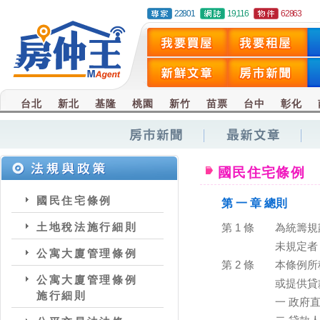
22801
19,116
62863
台北
新北
基隆
桃園
新竹
苗票
台中
彰化
國民住宅條例
國民住宅條例
第 一 章 總則
土地稅法施行細則
第 1 條
為統籌規
未規定者
公寓大廈管理條例
第 2 條
本條例所
公寓大廈管理條例
或提供貸
施行細則
一 政府