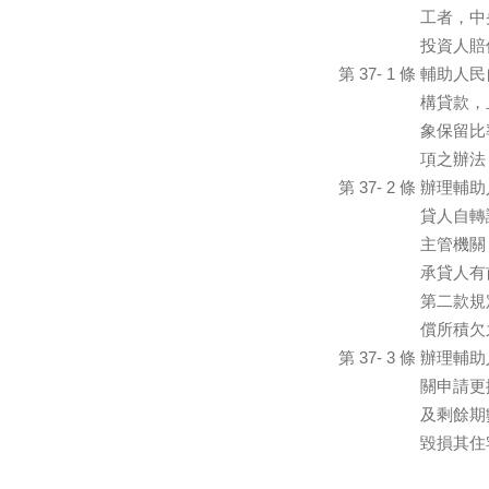
工者，中
投資人賠
第 37- 1 條
輔助人民
構貸款，
象保留比
項之辦法
第 37- 2 條
辦理輔助
貸人自轉
主管機關
承貸人有
第二款規
償所積欠
第 37- 3 條
辦理輔助
關申請更
及剩餘期
毀損其住