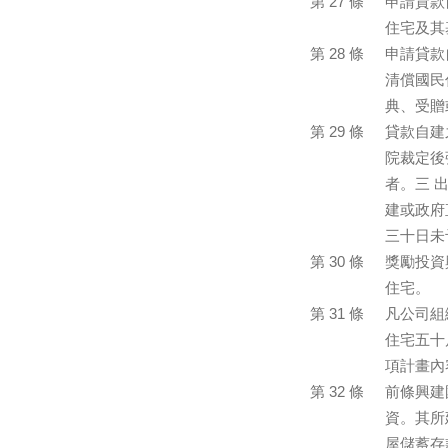
第 27 條
申請貸款
住宅及其
第 28 條
申請貸款
清償國民
典、受贈
第 29 條
貸款自建
院裁定後
者。三 
建或政府
三十日未
第 30 條
獎勵投資
住宅。
第 31 條
凡公司組
住宅五十
項計畫內
第 32 條
前條興建
資。其所
屋儲蓄存