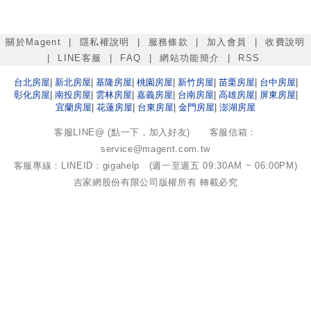
關於Magent
|
隱私權說明
|
服務條款
|
加入會員
|
收費說明
|
LINE客服
|
FAQ
|
網站功能簡介
|
RSS
台北
房屋
|
新北
房屋
|
基隆
房屋
|
桃園
房屋
|
新竹
房屋
|
苗栗
房屋
|
台中
房屋
|
彰化
房屋
|
南投
房屋
|
雲林
房屋
|
嘉義
房屋
|
台南
房屋
|
高雄
房屋
|
屏東
房屋
|
宜蘭
房屋
|
花蓮
房屋
|
台東
房屋
|
金門
房屋
|
澎湖
房屋
客服LINE@ (點一下，加入好友)
客服信箱：
service@magent.com.tw
客服專線：LINEID：gigahelp (週一至週五 09:30AM ~ 06:00PM)
吉家網股份有限公司
版權所有 轉載必究