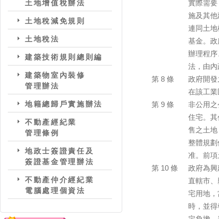
土地增值稅辦法
實際需要
施及其他
土地稅減免規則
連同土地
土地稅法
基金。政
辦理程序
建築技術規則總則編
法，由內
建築物室內裝修
第 8 條
政府開發
管理辦法
在該工業
地籍總歸戶實施辦法
第 9 條
非公用之
住宅。其
不動產經紀業
售之土地
管理條例
整體規劃
地政士簽證責任及
准。前項
簽證基金管理辦法
第 10 條
政府為興
不動產仲介經紀業
直轄市、
電腦處理個資法
宅用地，
時，並得