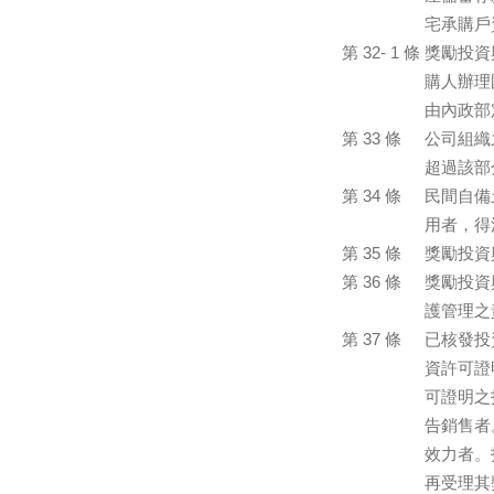
宅承購戶
第 32- 1 條
獎勵投資
購人辦理
由內政部
第 33 條
公司組織
超過該部
第 34 條
民間自備
用者，得
第 35 條
獎勵投資
第 36 條
獎勵投資
護管理之
第 37 條
已核發投
資許可證
可證明之
告銷售者
效力者。
再受理其