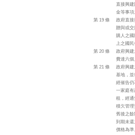
直接興建
金等事項
第 19 條
政府直接
贈與或交
購人之國
上之國民
第 20 條
政府興建
費達六個
第 21 條
政府興建
基地，並
經催告仍
一家庭有
租，經通
積欠管理
舊後之餘
到期未還
價格為準