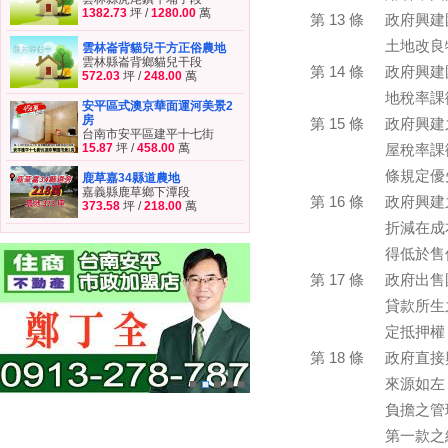
1382.73
坪 /
1280.00
萬
第 13 條
政府興建
土地改良
雲林崙背貓兒干方正俗農地
雲林縣崙背鄉貓兒干段
第 14 條
政府興建
572.03
坪 /
248.00
萬
地稅率課
安平區式澳京華面運河美景2
房
第 15 條
政府興建
台南市安平區建平十七街
15.87
坪 /
458.00
萬
屋稅率課
條規定優
鹿草嘉34縣道農地
嘉義縣鹿草鄉下潭段
第 16 條
政府興建
373.58
坪 /
218.00
萬
折減在成
得低於售
第 17 條
政府出售
貸款所生
定抵押權
第 18 條
政府直接
來源如左
負擔之管
第一款之