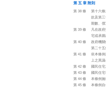
第 五 章 附則
第 38 條
第十六條
款及第三
期數、償
第 39 條
凡在政府
宅或承購
第 40 條
政府機關
第二十五
第 41 條
依本條例
上之異議
第 42 條
國民住宅
第 43 條
國民住宅
第 44 條
本條例施
第 45 條
本條例自