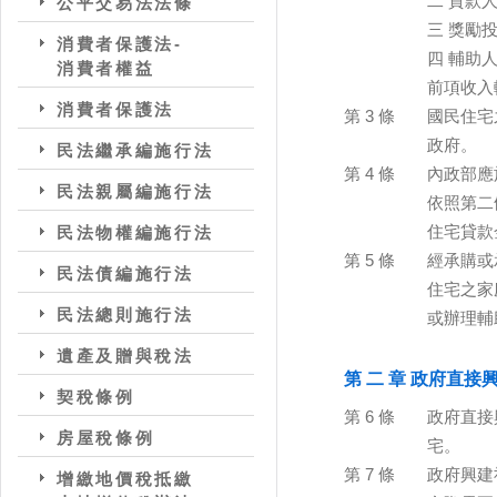
二 貸款
公平交易法法條
三 獎勵
消費者保護法-
四 輔助
消費者權益
前項收入
消費者保護法
第 3 條
國民住宅
政府。
民法繼承編施行法
第 4 條
內政部應
民法親屬編施行法
依照第二
住宅貸款
民法物權編施行法
第 5 條
經承購或
民法債編施行法
住宅之家
民法總則施行法
或辦理輔
遺產及贈與稅法
第 二 章 政府直接
契稅條例
第 6 條
政府直接
房屋稅條例
宅。
第 7 條
政府興建
增繳地價稅抵繳