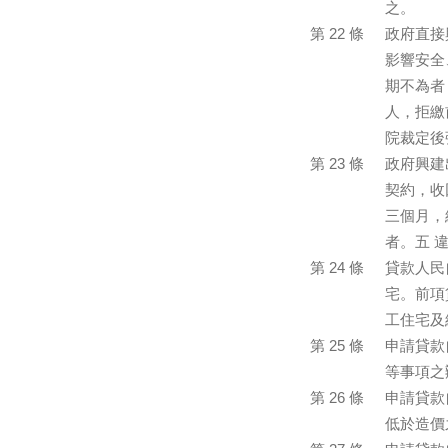
之。
第 22 條
政府直接
影響安全
期不為者
人，拒繳
院裁定後
第 23 條
政府興建
契約，收
三個月，
者。五 
第 24 條
貸款人民
宅。前項
工住宅及
第 25 條
申請貸款
等事項之
第 26 條
申請貸款
低於造價