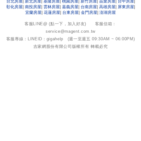
台北
房屋
|
新北
房屋
|
基隆
房屋
|
桃園
房屋
|
新竹
房屋
|
苗栗
房屋
|
台中
房屋
|
彰化
房屋
|
南投
房屋
|
雲林
房屋
|
嘉義
房屋
|
台南
房屋
|
高雄
房屋
|
屏東
房屋
|
宜蘭
房屋
|
花蓮
房屋
|
台東
房屋
|
金門
房屋
|
澎湖
房屋
客服LINE@ (點一下，加入好友)
客服信箱：
service@magent.com.tw
客服專線：LINEID：gigahelp (週一至週五 09:30AM ~ 06:00PM)
吉家網股份有限公司
版權所有 轉載必究