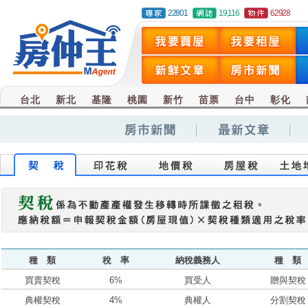
22801
19,116
62928
台北
新北
基隆
桃園
新竹
苗票
台中
彰化
種 類
稅 率
納稅義務人
種 類
買賣契稅
6%
買受人
贈與契稅
典權契稅
4%
典權人
分割契稅