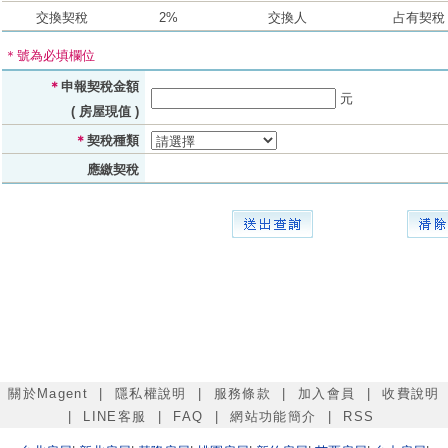
交換契稅
2%
交換人
占有契稅
＊號為必填欄位
＊
申報契稅金額
元
( 房屋現值 )
＊
契稅種類
應繳契稅
關於Magent
|
隱私權說明
|
服務條款
|
加入會員
|
收費說明
|
LINE客服
|
FAQ
|
網站功能簡介
|
RSS